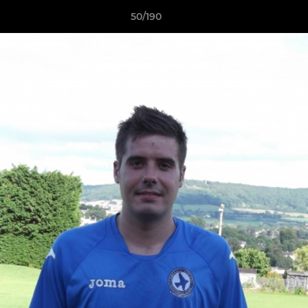
50/190