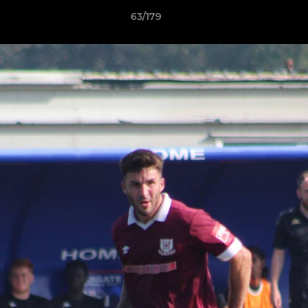
63/179