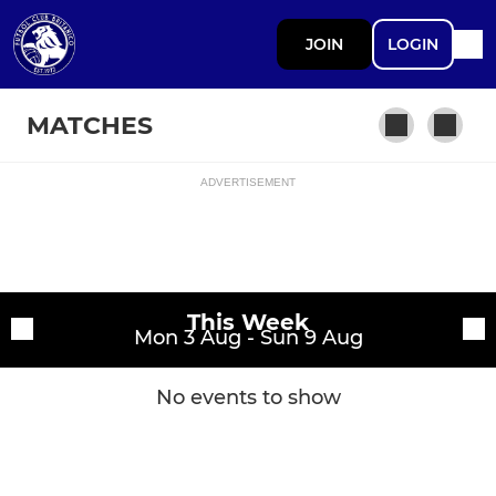
JOIN
LOGIN
MATCHES
ADVERTISEMENT
Fixtures
Fútbol Club Británico
Training sessions
This Week
Mon 3 Aug - Sun 9 Aug
No events to show